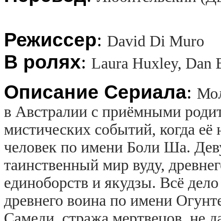
Режиссер
:
David Di Muro
В ролях
:
Laura Huxley, Dan 
Описание Сериала
:
Мол
в Австралии с приёмными родит
мистических событий, когда её 
человек по имени Боли Ша. Дев
таинственный мир вуду, древне
единоборств и якудзы. Всё дело
древнего воина по имени Огунт
Самеди, стража мертвецов, не д