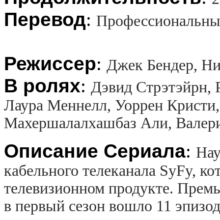
Перевод
:
Профессиональны
Режиссер
:
Джек Бендер, Ни
В ролях
:
Дэвид Стрэтэйрн, Р
Лаура Меннелл, Уоррен Кристи,
Махершалалхашбаз Али, Валер
Описание Сериала
:
Нау
кабельного телеканала SyFy, к
телевизионном продукте. Премье
в первый сезон вошло 11 эпизо