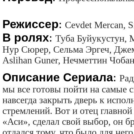
Режиссер
:
Cevdet Mercan, S
В ролях
:
Туба Буйукустун, 
Нур Сюрер, Сельма Эргеч, Джема
Aslihan Guner, Нечметтин Чоба
Описание Сериала
:
Рад
мы все готовы пойти на самые 
навсегда закрыть дверь к испо
стремлений. Вот и отец главной
«Аси», сделал свой выбор, он б
отдался тому, что было для нег