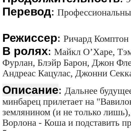
Перевод
:
Профессиональный
Режиссер
:
Ричард Комптон
В ролях
:
Майкл О’Харе, Тэ
Фурлан, Блэйр Барон, Джон Фл
Андреас Кацулас, Джонни Секк
Описание
:
Дальнее будущее
минбарец прилетает на "Вавилон
землянином (и не только лишь)
Ворлона - Коша и подставить п