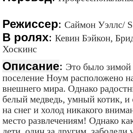
Режиссер
:
Саймон Уэллс/ S
В ролях
:
Кевин Бэйкон, Бри
Хоскинс
Описание
:
Это было зимой
поселение Ноум расположено на
внешнего мира. Однако радостн
белый медведь, умный котик, и
на снег и холод никакого вниман
место развлечениям! Однако как
дети, один за другим, заболели