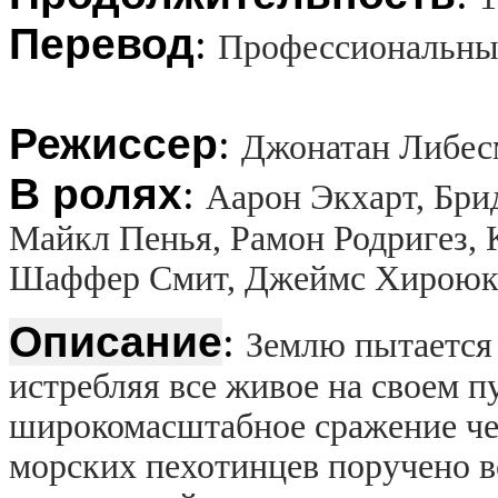
Перевод
:
Профессиональный
Режиссер
:
Джонатан Либесм
В ролях
:
Аарон Экхарт, Бри
Майкл Пенья, Рамон Родригез, 
Шаффер Смит, Джеймс Хироюки
Описание
:
Землю пытается 
истребляя все живое на своем п
широкомасштабное сражение че
морских пехотинцев поручено во