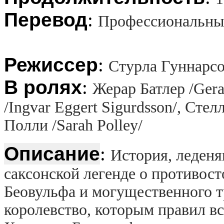
Перевод
:
Профессиональный
Режиссер
:
Стурла Гуннарсон
В ролях
:
Жерар Батлер /Gera
/Ingvar Eggert Sigurdsson/, Стел
Полли /Sarah Polley/
Описание
:
История, леденя
саксонской легенде о противос
Беовульфа и могущественного т
королевство, которым правил 