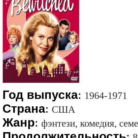
Год выпуска
:
1964-1971
Страна
:
США
Жанр
:
фэнтези, комедия, сем
Продолжительность
:
8