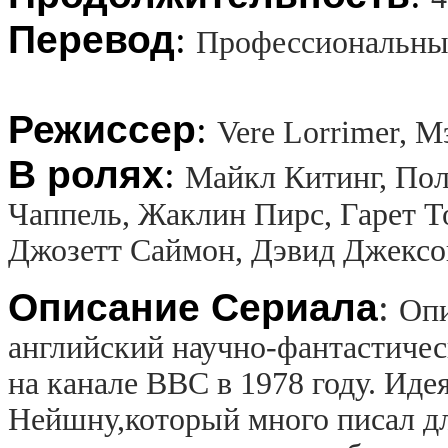
Перевод
:
Профессиональный
Режиссер
:
Vere Lorrimer, 
В ролях
:
Майкл Китинг, Пол
Чаппель, Жаклин Пирс, Гарет То
Джозетт Саймон, Дэвид Джексо
Описание Сериала
:
Опи
английский научно-фантастиче
на канале BBC в 1978 году. Ид
Нейшну,который много писал для