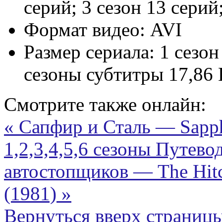
серий; 3 сезон 13 серий
Формат видео:
AVI
Размер сериала:
1 сезон
сезоны субтитры 17,86 
Смотрите также онлайн:
« Сапфир и Сталь — Sapph
1,2,3,4,5,6 сезоны
Путевод
автостопщиков — The Hitch
(1981) »
Вернуться вверх страниц