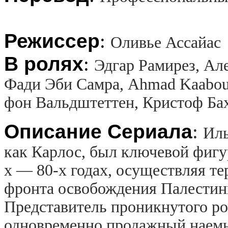
Режиссер
:
Оливье Ассайас
В ролях
:
Эдгар Рамирез, Ал
Фади Эби Самра, Ahmad Kaabour,
фон Вальдштеттен, Кристоф Бах
Описание Сериала
:
Иль
как Карлос, был ключевой фигу
х — 80-х годах, осуществляя те
фронта освобождения Палестины
Представитель проникнутого ро
одновременно продажный наем