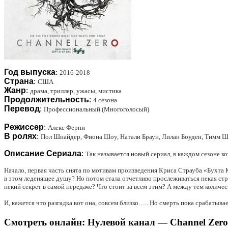
Год выпуска
:
2016-2018
Страна
:
США
Жанр
:
драма, триллер, ужасы, мистика
Продолжительность
:
4 сезона
Перевод
:
Профессиональный (Многоголосый)
Режиссер
:
Алекс Ферни
В ролях
:
Пол Шнайдер, Фиона Шоу, Натали Браун, Лилан Боуден, Тимм Ш
Описание Сериала
:
Так называется новый сериал, в каждом сезоне к
Начало, первая часть снята по мотивам произведения Криса Страуба «Бухта К
в этом леденящее душу? Но потом стала отчетливо прослеживаться некая стр
некий секрет в самой передаче? Что стоит за всем этим? А между тем количес
И, кажется что разгадка вот она, совсем близко….. Но смерть пока срабатывае
Смотреть онлайн: Нулевой канал — Channel Zero (