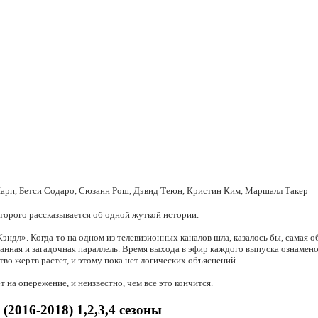
арп, Бетси Содаро, Сюзанн Рош, Дэвид Теюн, Кристин Ким, Маршалл Такер
оторого рассказывается об одной жуткой истории.
эндл». Когда-то на одном из телевизионных каналов шла, казалось бы, самая 
анная и загадочная параллель. Время выхода в эфир каждого выпуска ознамен
тво жертв растет, и этому пока нет логических объяснений.
т на опережение, и неизвестно, чем все это кончится.
2016-2018) 1,2,3,4 сезоны