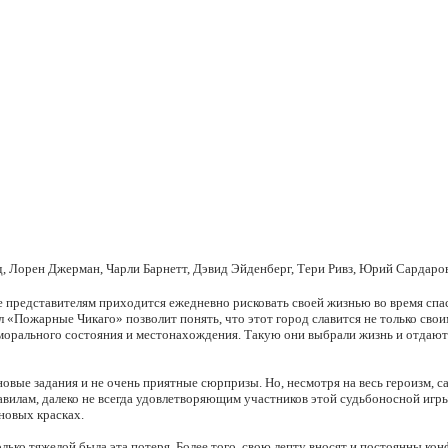
, Лорен Джерман, Чарли Барнетт, Дэвид Эйденберг, Тери Ривз, Юрий Сардаро
ее представителям приходится ежедневно рисковать своей жизнью во время сп
 «Пожарные Чикаго» позволит понять, что этот город славится не только своим
 морального состояния и местонахождения. Такую они выбрали жизнь и отдают
новые задания и не очень приятные сюрпризы. Но, несмотря на весь героизм,
равилам, далеко не всегда удовлетворяющим участников этой судьбоносной иг
новых красках.
колько тяжелой была эта потеря. Более того, свою лепту вносят и постоянны 