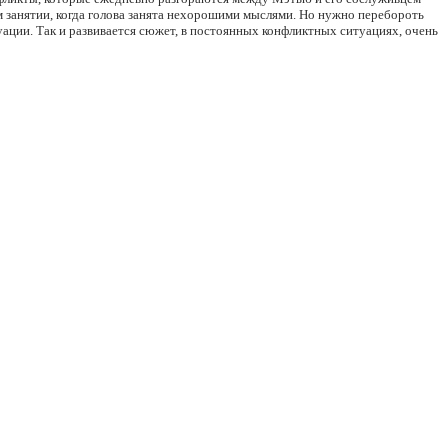
м занятии, когда голова занята нехорошими мыслями. Но нужно перебороть
туации. Так и развивается сюжет, в постоянных конфликтных ситуациях, очень