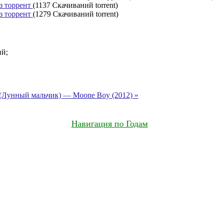
з торрент
(1137 Скачиваний torrent)
з торрент
(1279 Скачиваний torrent)
ий;
Лунный мальчик) — Moone Boy (2012) »
Навигация по Годам