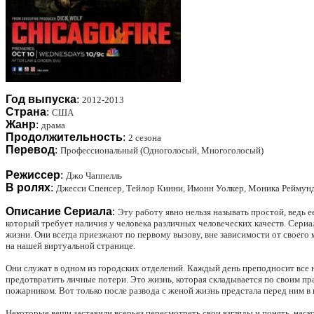
Год выпуска
:
2012-2013
Страна
:
США
Жанр
:
драма
Продолжительность
:
2 сезона
Перевод
:
Профессиональный (Одноголосый, Многоголосый)
Режиссер
:
Джо Чаппелль
В ролях
:
Джесси Спенсер, Тейлор Кинни, Имонн Уолкер, Моника Реймунд
Описание Сериала
:
Эту работу явно нельзя называть простой, ведь 
который требует наличия у человека различных человеческих качеств. Сериал
жизни. Они всегда приезжают по первому вызову, вне зависимости от своего
на нашей виртуальной странице.
Они служат в одном из городских отделений. Каждый день преподносит все 
предотвратить личные потери. Это жизнь, которая складывается по своим п
пожарником. Вот только после развода с женой жизнь предстала перед ним в 
Некоторые вещи заставили всерьез пересмотреть свои взгляды и понять, нас