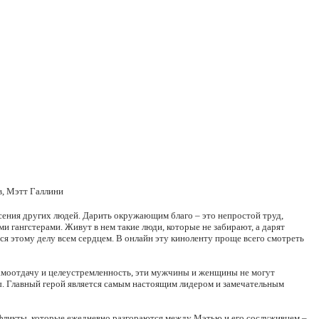
в, Мэтт Галлини
асения других людей. Дарить окружающим благо – это непростой труд,
и гангстерами. Живут в нем такие люди, которые не забирают, а дарят
ся этому делу всем сердцем. В онлайн эту киноленту проще всего смотреть
 самоотдачу и целеустремленность, эти мужчины и женщины не могут
ры. Главный герой является самым настоящим лидером и замечательным
конфликты, которые ежедневно разгораются между Мэтью и его сослуживцем –