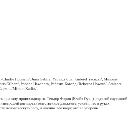
Charlie Hunnam/, Juan Gabriel Yacuzzi /Juan Gabriel Yacuzzi/, Мишель
ris Gilbert/, Phoebe Hawthorn, Ребекка Ховард /Rebecca Howard/, Atalanta
арлин /Miriam Karlin/
овить причину происходящего. Теодор Фэрон (Клайв Оуэн), рядовой служащий
лавляющей антиправительственное движенье, узнаёт, что в руках
и человеческую расу, и именно Тео надлежит её уберечь.