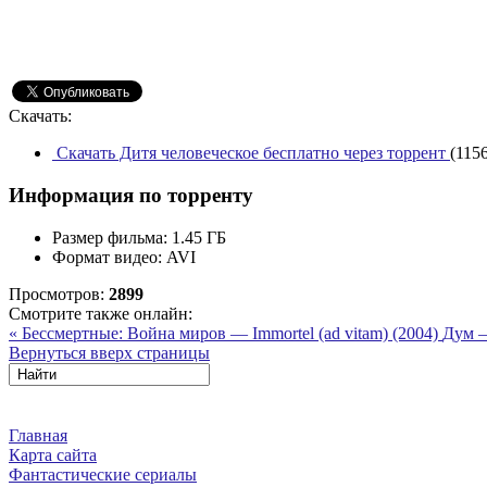
Скачать:
Скачать Дитя человеческое бесплатно через торрент
(115
Информация по торренту
Размер фильма:
1.45 ГБ
Формат видео:
AVI
Просмотров:
2899
Смотрите также онлайн:
« Бессмертные: Война миров — Immortel (ad vitam) (2004)
Дум —
Вернуться вверх страницы
Главная
Карта сайта
Фантастические сериалы