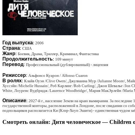
Год выпуска
:
2006
Страна
:
США
Жанр
:
Боевик, Драма, Триллер, Криминал, Фантастика
Продолжительность
:
109 минут
Перевод
:
Профессиональный (дублированный) - лицензия
Режиссер
:
Альфонсо Куарон / Alfonso Cuaron
В ролях
:
Клайв Оуэн /Clive Owen/, Джулианна Мур /Julianne Moore/, Майкл
Хуссэйн /Michelle Hussain/, Роб Карлинг /Rob Curling/, Джон Шевалье /Jon Che
White, Лоуренс Вудбридж /Laurence Woodbridge/, Мария МакЭрлейн /Maria M
Описание
:
2027-й г., население Земли на краю вымирания. За последние
государственной конторы, расположенной в Лондоне, после свидании со соб
подпольщиков располагается Ки (Клэр-Хоуп Эшити) - единственная чудом з
Смотреть онлайн: Дитя человеческое — Children o