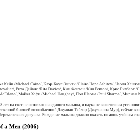
 Кейн /Michael Caine/, Клэр-Хоуп Эшити /Claire-Hope Ashitey/, Чарли Ханнэм /
valier/, Рита Дейвис /Rita Davies/, Ким Фентон /Kim Fenton/, Крис Гилберт /Ch
cErlane/, Майкл Хофи /Michael Haughey/, Пол Шарма /Paul Sharma/, Мириам К
 18 лет на свет не возникло ни единого малыша, и наука не в состоянии устан
ственной бывшей возлюбленной Джулиан Тэйлор (Джулианна Мур), сейчас возг
абеременевшая девушка. Рождение малыша должно оказать помощь учёным спаст
f a Men (2006)