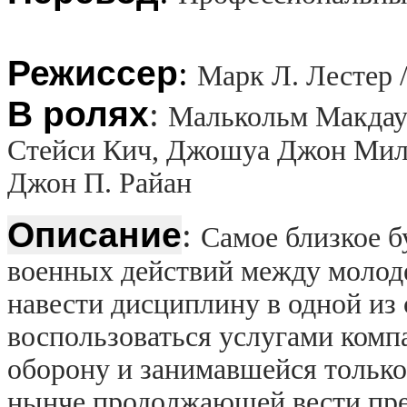
Режиссер
:
Марк Л. Лестер /
В ролях
:
Малькольм Макдауэ
Стейси Кич, Джошуа Джон Милл
Джон П. Райан
Описание
:
Самое близкое 
военных действий между моло
навести дисциплину в одной из 
воспользоваться услугами комп
оборону и занимавшейся только
нынче продолжающей вести пре