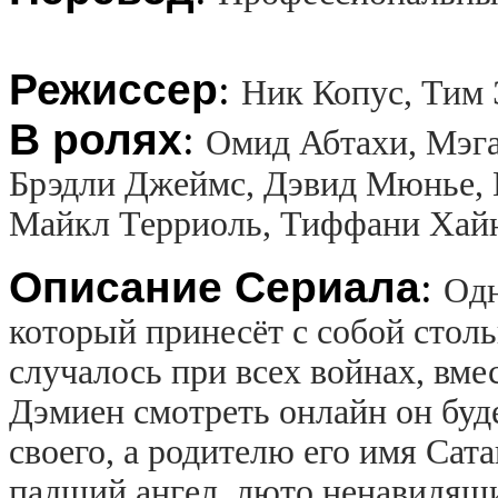
Режиссер
:
Ник Копус, Тим 
В ролях
:
Омид Абтахи, Мэга
Брэдли Джеймс, Дэвид Мюнье, 
Майкл Терриоль, Тиффани Хайн
Описание Сериала
:
Одн
который принесёт с собой столь
случалось при всех войнах, вме
Дэмиен смотреть онлайн он буд
своего, а родителю его имя Сат
падший ангел, люто ненавидящи