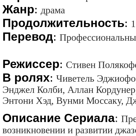
Жанр
:
драма
Продолжительность
:
1
Перевод
:
Профессиональны
Режиссер
:
Стивен Поляко
В ролях
:
Чиветель Эджиофо
Энджел Колби, Аллан Кордунер
Энтони Хэд, Вунми Моссаку, Д
Описание Сериала
:
Пре
возникновении и развитии джаз