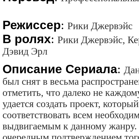
Режиссер
:
Рики Джервэйс
В ролях
:
Рики Джервэйс, Ке
Дэвид Эрл
Описание Сериала
:
Дан
был снят в весьма распростран
отметить, что далеко не каждо
удается создать проект, который
соответствовать всем необходи
выдвигаемым к данному жанру. 
очередным подтверждением того