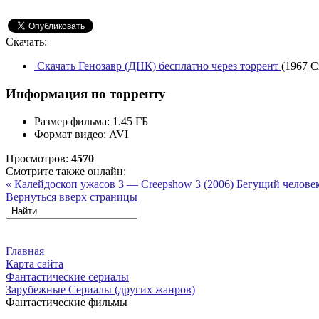
Скачать:
Скачать Генозавр (ДНК) бесплатно через торрент
(1967 С
Информация по торренту
Размер фильма:
1.45 ГБ
Формат видео:
AVI
Просмотров:
4570
Смотрите также онлайн:
« Калейдоскоп ужасов 3 — Creepshow 3 (2006)
Бегущий человек
Вернуться вверх страницы
Главная
Карта сайта
Фантастические сериалы
Зарубежные Сериалы (других жанров)
Фантастические фильмы