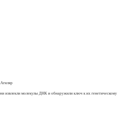
 Агиляр
они извлекли молекулы ДНК и обнаружили ключ к их генетическому