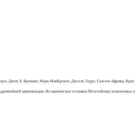
аун, Джон Х. Бреннан, Марк МакКрэкен, Джоэль Торре, Сьюзэн Африка, Крис
ы древнейшей цивилизации. Из окаменелых останков Мезозойских ископаемых 