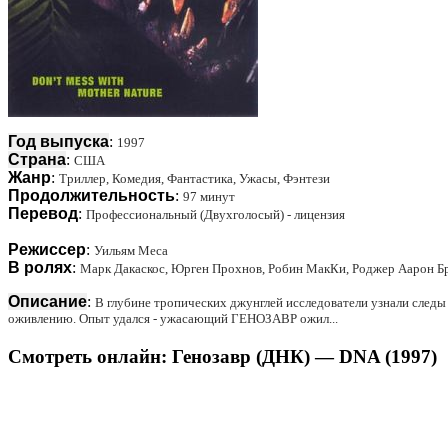
Год выпуска
:
1997
Страна
:
США
Жанр
:
Триллер, Комедия, Фантастика, Ужасы, Фэнтези
Продолжительность
:
97 минут
Перевод
:
Профессиональный (Двухголосый) - лицензия
Режиссер
:
Уильям Меса
В ролях
:
Марк Дакаскос, Юрген Прохнов, Робин МакКи, Роджер Аарон Бр
Описание
:
В глубине тропических джунглей исследователи узнали след
оживлению. Опыт удался - ужасающий ГЕНОЗАВР ожил...
Смотреть онлайн: Генозавр (ДНК) — DNA (1997)