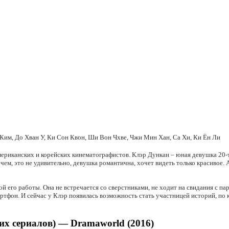
 Ким, До Хван У, Ки Сон Квон, Ши Вон Чхве, Чжи Мин Хан, Са Хи, Ки Ён Ли
риканских и корейских кинематографистов. Клэр Дункан – юная девушка 20-ти 
ем, это не удивительно, девушка романтична, хочет видеть только красивое. А
ой его работы. Она не встречается со сверстниками, не ходит на свидания с п
артфон. И сейчас у Клэр появилась возможность стать участницей историй, по
х сериалов) — Dramaworld (2016)