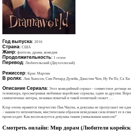
Год выпуска
:
2016
Страна
:
США
Жанр
:
фэнтези, драма, комедия
Продолжительность
:
1 сезон
Перевод
:
Любительский (Двухголосый)
Режиссер
:
Крис Мартин
В ролях
:
Лив Хьюсон, Син Ричард Дулейк, Джастин Чон, Ну Ри Пэ, Са Хи
Описание Сериала
:
Этот комедийный сериал – совместное детище аме
телевизора, просматривая любимые корейские сериалы, один за другим. Впроч
симпатичные актеры, незамысловатый и такой понятный сюжет….
Клэр очень нравится творчество Пак Чжуна, и девушка не пропускает ни одн
– каким-то непонятным, мистическим образом неведомая сила втянет ее в см
происходит. Как воспользуется девушка таким уникальным шансом?
Смотреть онлайн: Мир дорам (Любители корейски