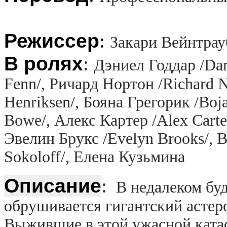
Режиссер
:
Закари Вейнтрау
В ролях
:
Дэниел Годдар /Dan
Fenn/, Ричард Нортон /Richard 
Henriksen/, Бояна Грегорик /Boj
Bowe/, Алекс Картер /Alex Carte
Эвелин Брукс /Evelyn Brooks/,
Sokoloff/, Елена Кузьмина
Описание
:
В недалеком бу
обрушивается гигантский астеро
Выжившие в этой ужасной ката