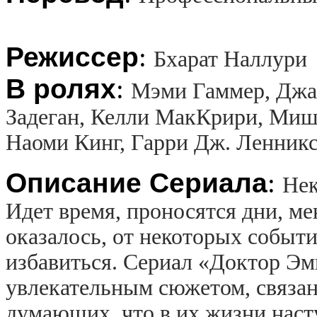
Режиссер
:
Бхарат Наллури
В ролях
:
Мэми Гаммер, Джас
Задеган, Келли МакКрири, Миш
Наоми Кинг, Гарри Дж. Ленник
Описание Сериала
:
Нек
Идет время, проносятся дни, ме
оказалось, от некоторых событ
избавиться. Сериал «Доктор Эм
увлекательным сюжетом, связа
думающих, что в их жизни наст