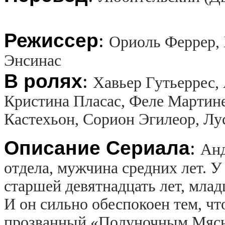
Режиссер
:
Ориоль Феррер, 
Энсинас
В ролях
:
Хавьер Гутьеррес,
Кристина Пласас, Феле Мартине
Кастехьон, Сорион Эгилеор, Лу
Описание Сериала
:
Анд
отдела, мужчина средних лет. У 
старшей девятнадцать лет, мла
И он сильно обеспокоен тем, чт
прозванный «Полуночным Мясни