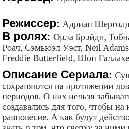
Режиссер
:
Адриан Шергол
В ролях
:
Орла Брэйди, Тоби
Роач, Сэмьюэл Уэст, Neil Adams,
Freddie Butterfield, Шон Галлах
Описание Сериала
:
Сущ
сохраняются на протяжении до
периодов. О них нельзя забыват
создавались для того, чтобы на
равновесие. А как будут действ
знать о том, что сверху за ним