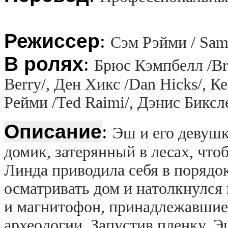
Режиссер
:
Сэм Рэйми / Sam
В ролях
:
Брюс Кэмпбелл /Bru
Berry/, Ден Хикс /Dan Hicks/, К
Рейми /Ted Raimi/, Дэнис Биксле
Описание
:
Эш и его девуш
домик, затерянный в лесах, что
Линда приводила себя в порядок
осматривать дом и натолкнулся
и магнитофон, принадлежавшие
археологии. Запустив пленку, 