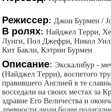
Режиссер
:
Джон Бурмен / J
В ролях
:
Найджел Терри, Х
Лунги, Пол Джефри, Никол Уиль
Кит Бакли, Кэтрин Бурмен
Описание
:
Экскалибур - ме
(Найджел Терри), воспетого тр
правившего Англией в те славн
восседали на своих местах за К
здравие Его Величества и оконч
древности люди более полагали