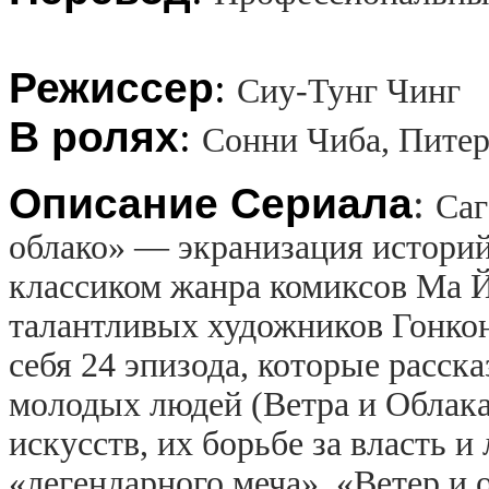
Режиссер
:
Сиу-Тунг Чинг
В ролях
:
Сонни Чиба, Питер
Описание Сериала
:
Cаг
облако» — экранизация историй
классиком жанра комиксов Ма Й
талантливых художников Гонкон
себя 24 эпизода, которые расс
молодых людей (Ветра и Облака
искусств, их борьбе за власть и
«легендарного меча». «Ветер и