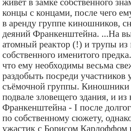
живёт в замке собственного зна
концы с концами, после чего ем
в аренду группе киношников, 
деяний Франкенштейна. ...На в
атомный реактор (!) и трупы из
собственного именитого предка.
что ему необходимы весьма свеж
раздобыть посреди участников 
съёмочной группы. Киношники 1
подвале зловещего здания, и из
Франкенштейна - I после долго
по собственному сюжету, однак
ужастик с Борисом Карлоффом в