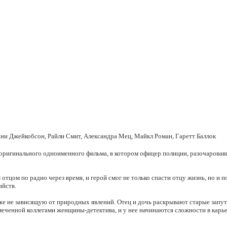
ни Джейкобсон, Райли Смит, Александра Мец, Майкл Роман, Гаретт Баллок
 оригинального одноименного фильма, в котором офицер полиции, разочарова
отцом по радио через время, и герой смог не только спасти отцу жизнь, но и
ийств.
 уже не зависящую от природных явлений. Отец и дочь раскрывают старые запу
меченной коллегами женщины-детектива, и у нее начинаются сложности в карье