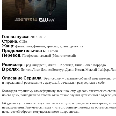
Год выпуска
:
2016-2017
Страна
:
США
Жанр
:
фантастика, фэнтези, триллер, драма, детектив
Продолжительность
:
1 сезон
Перевод
:
Профессиональный (Многоголосый)
Режиссер
:
Брэд Андерсон, Джон Т. Кречмер, Нина Лопес-Коррадо
В ролях
:
Пейтон Лист, Дэниэл Бонжур, Девин Келли, Мекхай Файфер, Лен
Описание Сериала
:
Этот сериал – развитие событий замечательного
и переживший расставание с девушкой, отчаялся и разуверился в себе.
Благодаря странному атмосферному явлению, ему удалось связаться со своим 
но его дочь, пошедшая по стопам отца, также служит детективом в отделе уб
Ей удалось установить такую же связь с отцом, по радио и сквозь время, но
нераскрытыми. Разумеется, такая «потусторонняя» помощь не остается неза
помогает ей обрести могущественного покровителя…