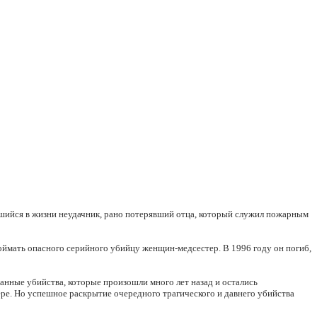
вшийся в жизни неудачник, рано потерявший отца, который служил пожарным
 поймать опасного серийного убийцу женщин-медсестер. В 1996 году он погиб,
танные убийства, которые произошли много лет назад и остались
ре. Но успешное раскрытие очередного трагического и давнего убийства