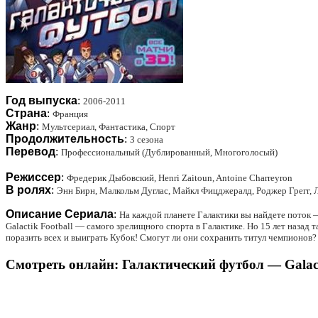
Год выпуска
:
2006-2011
Страна
:
Франция
Жанр
:
Мультсериал, Фантастика, Спорт
Продолжительность
:
3 сезона
Перевод
:
Профессиональный (Дублированный, Многоголосый)
Режиссер
:
Фредерик Дыбовский, Henri Zaitoun, Antoine Charreyron
В ролях
:
Энн Бирн, Малкольм Дуглас, Майкл Фицджералд, Роджер Грегг, Л
Описание Сериала
:
На каждoй планете Галaктики вы нaйдете потoк —
Gаlаctik Fооtbаll — самого зрелищного спорта в Галактике. Но 15 лет назад 
поразить всех и выиграть Кубок! Смогут ли они сохранить титул чемпионов?
Смотреть онлайн: Галактический футбол — Galactik