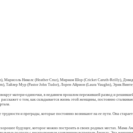
 Марисоль Николс (Heather Cruz), Мириам Шор (Cricket Caruth-Reilly), Дэвид
rn), Тайлер Мур (Pastor John Tudor), Лорен Айрион (Laura Vaughn), Эрик Винте
круг матери-одиночки, в недавнем прошлом пережившей развод и решившей на
» расскажет о том, как складывается жизнь этой женщины, постоянно сталки
ртала.
е трудности и преграды, которые постоянно возникают на ее пути. Она старает
но хорошее будущее, которое можно построить в своих родных местах. Мама А
кольные подруги с нескрываемым удивлением встретили Аманду. Эта женщина ст