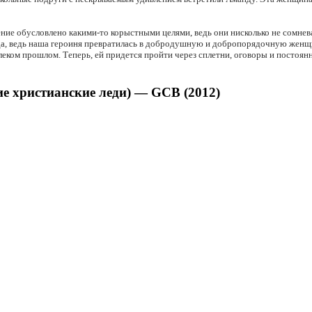
ние обусловлено какими-то корыстными целями, ведь они нисколько не сомнева
следа, ведь наша героиня превратилась в добродушную и добропорядочную жен
леком прошлом. Теперь, ей придется пройти через сплетни, оговоры и постоян
е христианские леди) — GCB (2012)