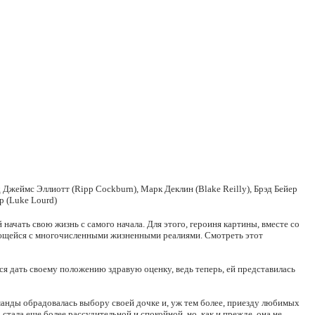
 Джеймс Эллиотт (Ripp Cockburn), Марк Деклин (Blake Reilly), Брэд Бейер
р (Luke Lourd)
чать свою жизнь с самого начала. Для этого, героиня картины, вместе со
вающейся с многочисленными жизненными реалиями. Смотреть этот
ся дать своему положению здравую оценку, ведь теперь, ей представилась
манды обрадовалась выбору своей дочке и, уж тем более, приезду любимых
ала еще более рассудительной и спокойной, но, как и прежде, она не