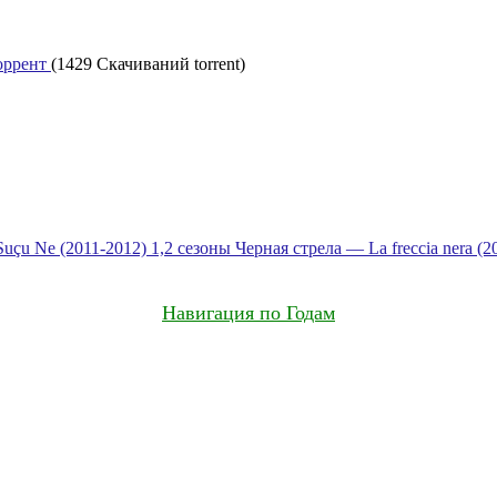
торрент
(1429 Скачиваний torrent)
uçu Ne (2011-2012) 1,2 сезоны
Черная стрела — La freccia nera (2
Навигация по Годам