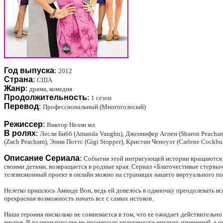
Год выпуска
:
2012
Страна
:
США
Жанр
:
драма, комедия
Продолжительность
:
1 сезон
Перевод
:
Профессиональный (Многоголосый)
Режиссер
:
Виктор Нелли мл.
В ролях
:
Лесли Бибб (Amanda Vaughn), Дженнифер Аспен (Sharon Peacham),
(Zach Peacham), Энни Поттс (Gigi Stopper), Кристин Ченоуэт (Carlene Cockbu
Описание Сериала
:
События этой интригующей истории вращаются во
своими детьми, возвращается в родные края. Сериал «Благочестивые стервы
телевизионный проект в онлайн можно на страницах нашего виртуального по
Нелегко пришлось Аманде Вон, ведь ей довелось в одиночку преодолевать вс
прекрасная возможность начать все с самых истоков.
Наша героиня нисколько не сомневается в том, что ее ожидает действитель
внуков. В родном городке не произошло практически никаких изменений, а ш