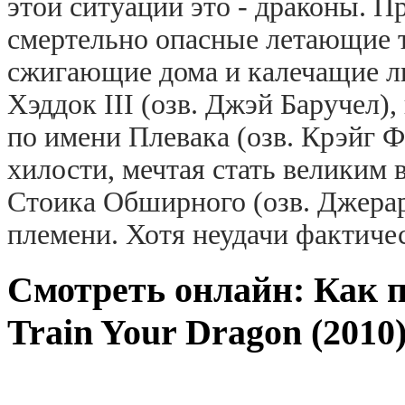
этой ситуации это - драконы. 
смертельно опасные летающие 
сжигающие дома и калечащие л
Хэддок III (озв. Джэй Баручел)
по имени Плевака (озв. Крэйг Ф
хилости, мечтая стать великим
Стоика Обширного (озв. Джерар
племени. Хотя неудачи фактиче
Смотреть онлайн: Как 
Train Your Dragon (2010