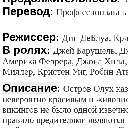
Перевод
:
Профессиональный
Режиссер
:
Дин ДеБлуа, Кри
В ролях
:
Джей Барушель, Дж
Америка Феррера, Джона Хилл
Миллер, Кристен Уиг, Робин А
Описание
:
Остров Олух каз
невероятно красивым и живопис
викингов не было одной извечно
правило вредителями являются 