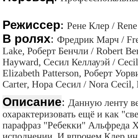
Режиссер
:
Рене Клер / Rene
В ролях
:
Фредрик Марч / Fre
Lake, Роберт Бенчли / Robert Be
Hayward, Сесил Келлауэй / Cecil
Elizabeth Patterson, Роберт Уор
Carter, Нора Сесил / Nora Cecil
Описание
:
Данную ленту в
охарактеризовать ещё и как "св
парафраз "Ребекки" Альфреда Х
исполнении. И впрочем Клер ин