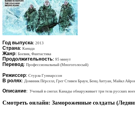
Год выпуска
:
2013
Страна
:
Канада
Жанр
:
Боевик, Фантастика
Продолжительность
:
95 минут
Перевод
:
Профессиональный (Многоголосый)
Режиссер
:
Стурла Гуннарссон
В ролях
:
Доминик Пёрселл, Грег Стивен Браун, Бенц Антуан, Майкл Айрон
Описание
:
Ученый в снегах Канады обнаруживает три тела русских военн
Смотреть онлайн: Замороженные солдаты (Ледяные 