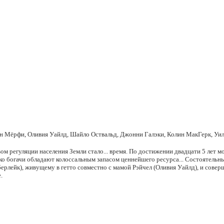
н Мёрфи, Оливия Уайлд, Шайло Оствальд, Джонни Галэки, Колин МакГерк, Уи
м регуляции населения Земли стало... время. По достижении двадцати 5 лет мол
ко богачи обладают колоссальным запасом ценнейшего ресурса... Состоятельны
рлейк), живущему в гетто совместно с мамой Рэйчел (Оливия Уайлд), и совер
.