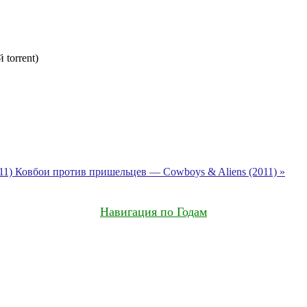
torrent)
011)
Ковбои против пришельцев — Cowboys & Aliens (2011) »
Навигация по Годам