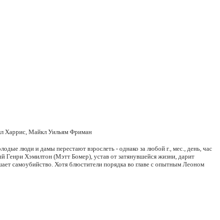
лл Харрис, Майкл Уильям Фриман
одые люди и дамы перестают взрослеть - однако за любой г., мес., день, час
й Генри Хэмилтон (Мэтт Бомер), устав от затянувшейся жизни, дарит
шает самоубийство. Хотя блюстители порядка во главе с опытным Леоном