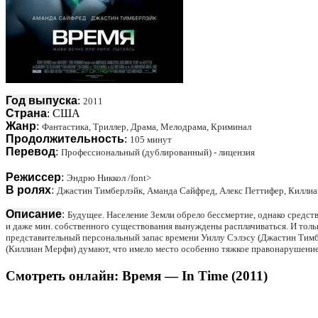
Год выпуска
:
2011
Страна
: США
Жанр
:
Фантастика, Триллер, Драма, Мелодрама, Криминал
Продолжительность
:
105 минут
Перевод
:
Профессиональный (дублированный) - лицензия
Режиссер
:
Эндрю Никкол /font>
В ролях
:
Джастин Тимберлэйк, Аманда Сайфред, Алекс Петтифер, Киллиа
Описание
:
Будущее. Население Земли обрело бессмертие, однако средство
и даже мин. собственного существования вынуждены расплачиваться. И толь
представительный персональный запас времени Уиллу Сэлэсу (Джастин Тимбе
(Киллиан Мерфи) думают, что имело место особенно тяжкое правонарушение
Смотреть онлайн: Время — In Time (2011)