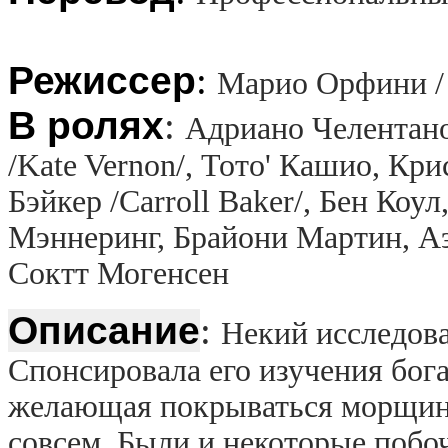
Режиссер
:
Марио Орфини / 
В ролях
:
Адриано Челентано 
/Kate Vernon/, Тото' Кашио, Кри
Бэйкер /Carroll Baker/, Бен Ко
Мэннеринг, Брайони Мартин, Аэ
Соктт Могенсен
Описание
:
Некий исследова
Спонсировала его изучения бог
желающая покрываться морщина
совсем. Были и некоторые побо