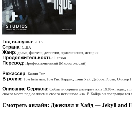
Год выпуска
:
2015
Страна
:
США
Жанр
:
драма, фэнтези, детектив, приключения, история
Продолжительность
:
1 сезон
Перевод
:
Профессиональный (Многоголосый)
Режиссер
:
Колин Тиг
В ролях
:
Том Бейтман, Том Рис Харрис, Тони Уэй, Дебора Росан, Оливер 
Описание Сериала
:
События сериала развернутся в 1930-х годах, а 
своего места под солнцем и своего истинного «я». В Хайда он превращается в
Смотреть онлайн: Джекилл и Хайд — Jekyll and H