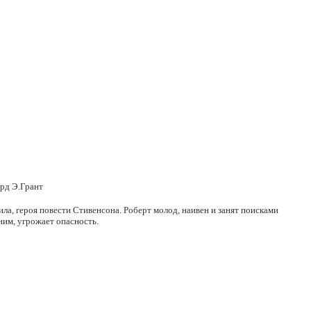
ард Э.Грант
ла, героя повести Стивенсона. Роберт молод, наивен и занят поисками
 ним, угрожает опасность.