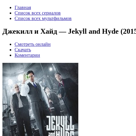
Главная
Список всех сериалов
Список всех мультфильмов
Джекилл и Хайд — Jekyll and Hyde (201
Смотреть онлайн
Скачать
Коментарии