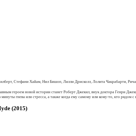
Гилберт, Стефани Хайам, Нил Бишоп, Лилли Дрисколл, Лолита Чакрабарти, Рич
главным героем новой истории станет Роберт Джекил, внук доктора Генри Джеки
 минуты гнева или стресса, а также когда ему самому или кому-то, кто рядом с
yde (2015)