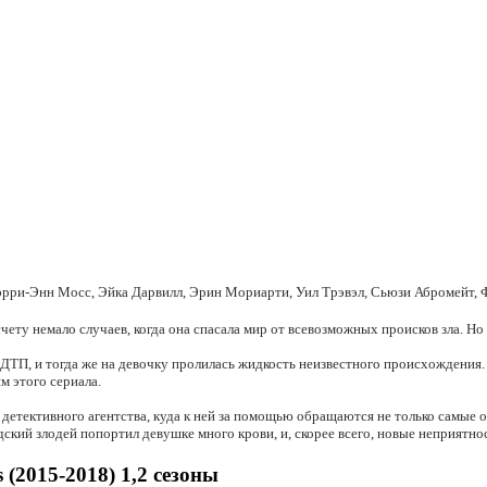
Кэрри-Энн Мосс, Эйка Дарвилл, Эрин Мориарти, Уил Трэвэл, Сьюзи Абромейт,
чету немало случаев, когда она спасала мир от всевозможных происков зла. Н
 ДТП, и тогда же на девочку пролилась жидкость неизвестного происхождения.
м этого сериала.
детективного агентства, куда к ней за помощью обращаются не только самые 
дский злодей попортил девушке много крови, и, скорее всего, новые неприятно
(2015-2018) 1,2 сезоны