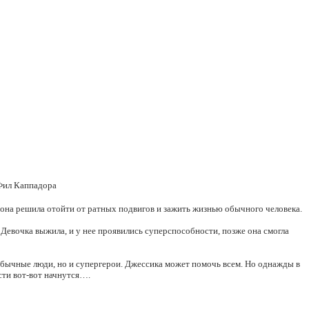
 Фил Каппадора
о она решила отойти от ратных подвигов и зажить жизнью обычного человека.
 Девочка выжила, и у нее проявились суперспособности, позже она смогла
обычные люди, но и супергерои. Джессика может помочь всем. Но однажды в
сти вот-вот начнутся….