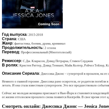
Год выпуска
:
2015-2018
Страна
:
США
Жанр
:
фантастика, боевик, драма, криминал
Продолжительность
:
2 сезона
Перевод
:
Профессиональный (Многоголосый)
Режиссер
:
С.Дж. Кларксон, Дэвид Петрарка, Стивен Серджик
В ролях
:
Кристен Риттер, Дэвид Теннант, Майк Колтер, Рэйчел Тейлор, 
Описание Сериала
:
Джессика Джонс – супергерой в прошлом, на ее с
Немного о главной героине. Джессика рано осиротела, ее родители погибли в
летать. И она стала известным супергероем. Это все предшествовало события
Сейчас же молодая женщина приезжает в Нью-Йорк и становится владелицей 
ее жизни отголоском прошлого снова появится Килгрейв. В свое время этот а
Смотреть онлайн: Джессика Джонс — Jessica Jones 