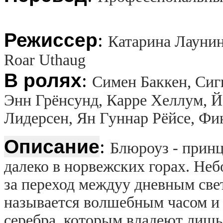
Режиссер
:
Катарина Лаунинг
Roar Uthaug
В ролях
:
Симен Баккен, Сиг
Энн Грёнсунд, Карре Хеллум, 
Лидерсен, Ян Гуннар Рёйсе, Ф
Описание
:
Блюроуз - принц
далеко в норвежских горах. Не
за переход междуу дневным све
называется волшебным часом и 
серебра, которым владеют лишь