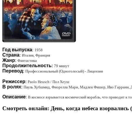
Год выпуска
:
1958
Страна
:
Италия, Франция
Жанр
:
Фантастика
Продолжительность
:
79 минут
Перевод
:
Профессиональный (Одноголосый) - Лицензия
Режиссер
:
Paolo Heusch / Пол Хеуш
В ролях
:
Пауль Хубшмид, Фиорелла Мари, Мадлен Фишер, Иво Гаррани, Д
Описание
:
В космосе взрывается космический корабль, что приводит к т
Смотреть онлайн: День, когда небеса взорвались (