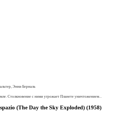
альтер, Энни Берналь
емле. Столкновение с ними угрожает Планете уничтожением...
pazio (The Day the Sky Exploded) (1958)