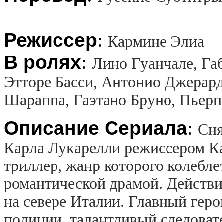
Режиссер
:
Кармине Элиа
В ролях
:
Лино Гуанчале, Га
Этторе Басси, Антонио Джерард
Шараппа, Гаэтано Бруно, Пьерп
Описание Сериала
:
Сня
Карла Лукарелли режиссером К
триллер, жанр которого колебл
романтической драмой. Действие
на севере Италии. Главный геро
полиции, талантливый следова