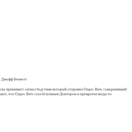
, Джефф Беннетт
оска принимает сигнал бедствия который отправил Олдос Вич, совершивший
вают, что Олдос Вич стал безумным Доктором и превратил когда-то