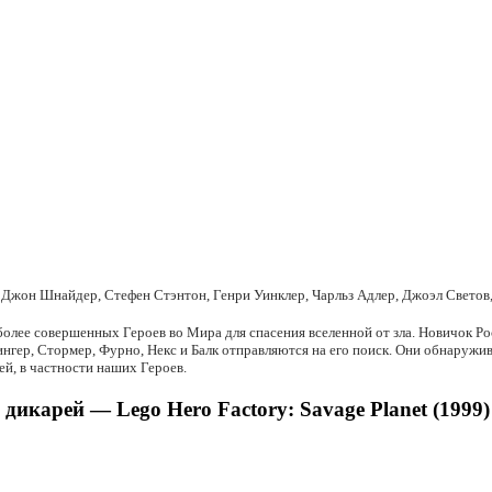
 Джон Шнайдер, Стефен Стэнтон, Генри Уинклер, Чарльз Адлер, Джоэл Светов
более совершенных Героев во Мира для спасения вселенной от зла. Новичок Р
ингер, Стормер, Фурно, Некс и Балк отправляются на его поиск. Они обнаружи
ей, в частности наших Героев.
дикарей — Lego Hero Factory: Savage Planet (1999)