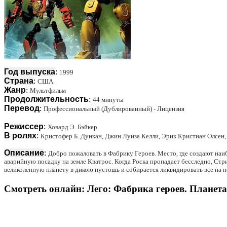
Год выпуска
:
1999
Страна
:
США
Жанр
:
Мультфильм
Продолжительность
:
44 минуты
Перевод
:
Профессиональный (Дублированный) - Лицензия
Режиссер
:
Ховард Э. Бэйкер
В ролях
:
Кристофер Б. Дункан, Джин Луиза Келли, Эрик Кристиан Олсен,
Описание
:
Добро пожаловать в Фабрику Героев. Место, где создают наи
аварийную посадку на земле Кватрос. Когда Роска пропадает бесследно, Стр
великолепную планету в дикою пустошь и собирается ликвидировать все на н
Смотреть онлайн: Лего: Фабрика героев. Планета 