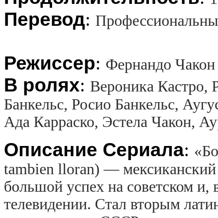
Перевод
:
Профессиональны
Режиссер
:
Фернандо Чакон
В ролях
:
Вероника Кастро, Р
Банкельс, Росио Банкельс, Аугу
Ада Карраско, Эстела Чакон, А
Описание Сериала
:
«Бо
tambien lloran) — мексиканский
большой успех на советском и, 
телевидении. Стал вторым лати