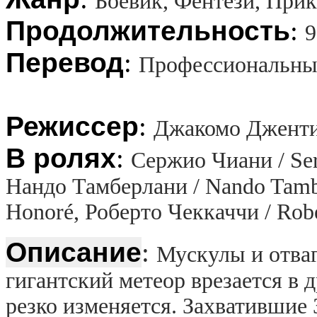
Боевик, Фентези, При
Продолжительность
:
9
Перевод
:
Профессиональный
Режиссер
:
Джакомо Дженти
В ролях
:
Сержио Чиани / Serg
Нандо Тамберлани / Nando Tambe
Honoré, Роберто Чеккаччи / Robe
Описание
:
Мускулы и отваг
гигантский метеор врезается в
резко изменяется. Захвативши