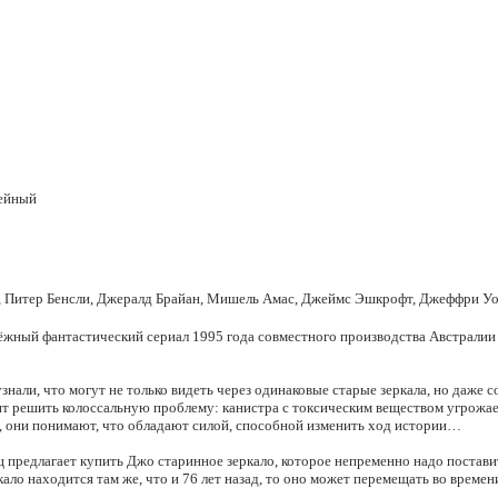
мейный
, Питер Бенсли, Джералд Брайан, Мишель Амас, Джеймс Эшкрофт, Джеффри Уо
лодёжный фантастический сериал 1995 года совместного производства Австралии
нали, что могут не только видеть через одинаковые старые зеркала, но даже с
тоит решить колоссальную проблему: канистра с токсическим веществом угрож
, они понимают, что обладают силой, способной изменить ход истории…
ц предлагает купить Джо старинное зеркало, которое непременно надо постави
еркало находится там же, что и 76 лет назад, то оно может перемещать во време