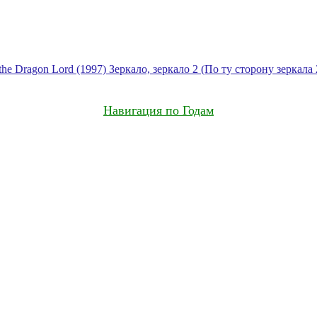
the Dragon Lord (1997)
Зеркало, зеркало 2 (По ту сторону зеркала 2
Навигация по Годам