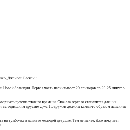
кер, Джейсон Гаскойн
 и Новой Зеландии. Первая часть насчитывает 20 эпизодов по 20-25 минут в
овершать путешествия во времени. Сначала зеркало становится для них
ает сегодняшним друзьям Джо. Подружки должны каким-то образом изменить
ть на тумбочке в комнате молодой девушке. Тем не менее, Джо покупает
ни…