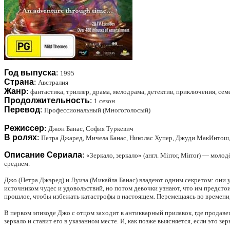
Год выпуска
:
1995
Страна
:
Австралия
Жанр
:
фантастика, триллер, драма, мелодрама, детектив, приключения, се
Продолжительность
:
1 сезон
Перевод
:
Профессиональный (Многоголосый)
Режиссер
:
Джон Банас, София Туркевич
В ролях
:
Петра Джаред, Мичела Банас, Николас Хупер, Джуди МакИнтош
Описание Сериала
:
«Зеркало, зеркало» (англ. Mirror, Mirror) — мо
среднем.
Джо (Петра Джэред) и Луиза (Микайла Банас) владеют одним секретом: они уз
источником чудес и удовольствий, но потом девочки узнают, что им предс
прошлое, чтобы избежать катастрофы в настоящем. Перемещаясь во времени
В первом эпизоде Джо с отцом заходит в антикварный прилавок, где продаве
зеркало и ставит его в указанном месте. И, как позже выясняется, если это з