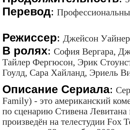
Перевод
:
Профессиональны
Режиссер
:
Джейсон Уайнер
В ролях
:
София Вергара, Дж
Тайлер Фергюсон, Эрик Стоунст
Гоулд, Сара Хайланд, Эриель В
Описание Сериала
:
Сер
Family) - это американский ко
по сценарию Стивена Левитана 
произведён на телестудии Fox T