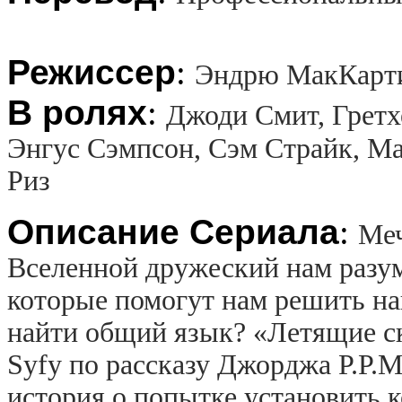
Режиссер
:
Эндрю МакКарти
В ролях
:
Джоди Смит, Гретх
Энгус Сэмпсон, Сэм Страйк, М
Риз
Описание Сериала
:
Меч
Вселенной дружеский нам разум
которые помогут нам решить н
найти общий язык? «Летящие ск
Syfy по рассказу Джорджа Р.Р.
история о попытке установить 