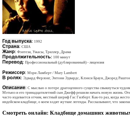
Год выпуска
:
1992
Страна
:
США
Жанр
:
Фэнтези, Ужасы, Триллер, Драма
Продолжительность
:
100 минут
Перевод
:
Профессиональный (дублированный) - лицензия
Режиссер
:
Мэри Ламберт / Mary Lambert
В ролях
:
Эдвард Ферлонг, Энтони Эдвардс, Клэнси Браун, Джэред Раштон
Описание
:
С мыслью о потере драгоценного существа свыкнуться чудови
Мэтьюз и его тринадцатилетний сын Джефф решили начать новую жизнь. Отец
часто издевается отчим, местный шериф Гас Гилберт. Как-то раз, когда жес
индейском кладбище, о коем ходят жуткие легенды. Рассказывают, что закопа
Смотреть онлайн: Кладбище домашних животных 2