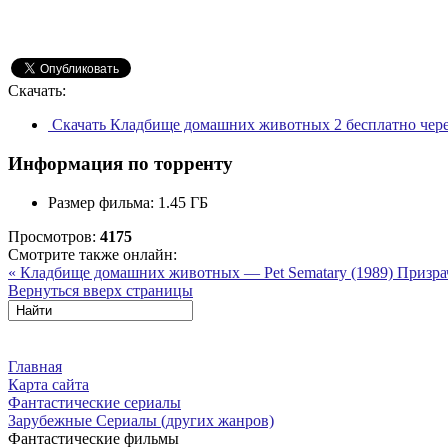
Скачать:
Скачать Кладбище домашних животных 2 бесплатно чере
Информация по торренту
Размер фильма:
1.45 ГБ
Просмотров:
4175
Смотрите также онлайн:
« Кладбище домашних животных — Pet Sematary (1989)
Призра
Вернуться вверх страницы
Главная
Карта сайта
Фантастические сериалы
Зарубежные Сериалы (других жанров)
Фантастические фильмы