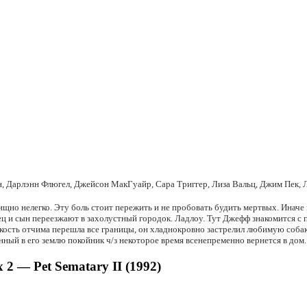
, Дарлэнн Флюгел, Джейсон МакГуайр, Сара Триггер, Лиза Вальц, Джим Пек, 
щно нелегко. Эту боль стоит пережить и не пробовать будить мертвых. Иначе
 и сын переезжают в захолустный городок. Ладлоу. Тут Джефф знакомится с 
токость отчима перешла все границы, он хладнокровно застрелил любимую соба
нный в его землю покойник ч/з некоторое время всенепременно вернется в дом..
 — Pet Sematary II (1992)