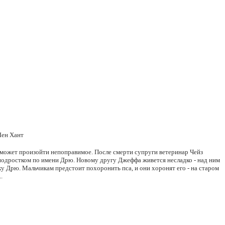
Лен Хант
 может произойти непоправимое. После смерти супруги ветеринар Чейз
подростком по имени Дрю. Новому другу Джеффа живется несладко - над ним
ку Дрю. Мальчикам предстоит похоронить пса, и они хоронят его - на старом
.