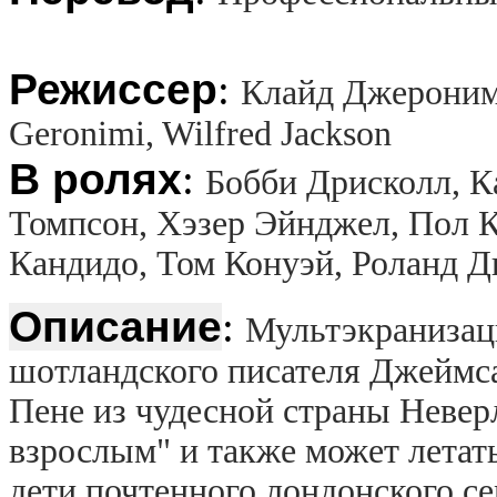
Режиссер
:
Клайд Джероним
Geronimi, Wilfred Jackson
В ролях
:
Бобби Дрисколл, К
Томпсон, Хэзер Эйнджел, Пол 
Кандидо, Том Конуэй, Роланд 
Описание
:
Мультэкранизац
шотландского писателя Джеймса
Пене из чудесной страны Неверл
взрослым" и также может летат
дети почтенного лондонского се