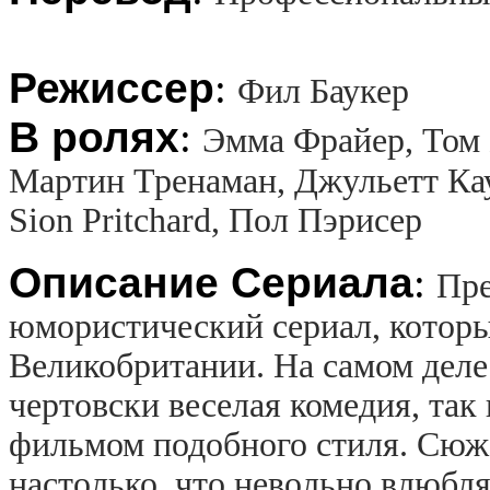
Режиссер
:
Фил Баукер
В ролях
:
Эмма Фрайер, Том 
Мартин Тренаман, Джульетт Кау
Sion Pritchard, Пол Пэрисер
Описание Сериала
:
Пре
юмористический сериал, которы
Великобритании. На самом деле
чертовски веселая комедия, так 
фильмом подобного стиля. Сюж
настолько, что невольно влюбл