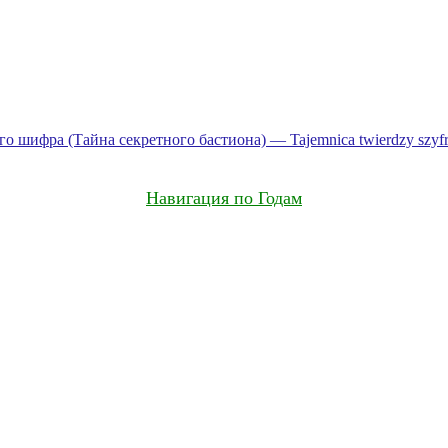
го шифра (Тайна секретного бастиона) — Tajemnica twierdzy szyfr
Навигация по Годам