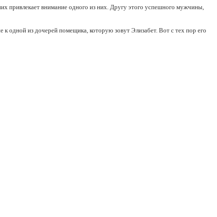
з них привлекает внимание одного из них. Другу этого успешного мужчины,
е к одной из дочерей помещика, которую зовут Элизабет. Вот с тех пор его