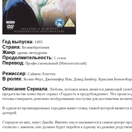
Год выпуска
:
1995
Страна
:
Великобритания
Жанр
:
драма, мелодрама
Продолжительность
:
1 сезон
Перевод
:
Профессиональный (Многоголосый)
Режиссер
:
Саймон Лэнгтон
В ролях
:
Колин Фёрт, Дженнифер Или, Дэвид Бамбер, Криспин Бонем-Карт
Описание Сериала
:
Любовь, испокон веков, является движущей сило
предательстве повествует сериал «Гордость и предубеждение». Что происходи
готовы совершать довольно необдуманные поступки для достижения желаемой
В одном из провинциальных городков живет семья, главой которой является п
дочерей.
Старшую из них, зовут Джейн. Именно она и оказывается в самом центре пр
согласно с законом, оно должно будет перейти к одному из дальних родствен