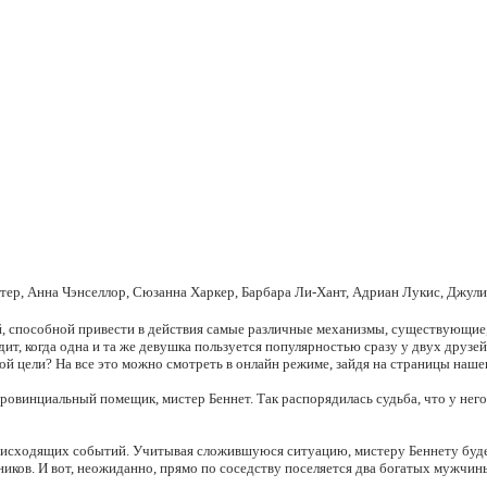
ер, Анна Чэнселлор, Сюзанна Харкер, Барбара Ли-Хант, Адриан Лукис, Джули
й, способной привести в действия самые различные механизмы, существующие, 
т, когда одна и та же девушка пользуется популярностью сразу у двух друзей
 цели? На все это можно смотреть в онлайн режиме, зайдя на страницы нашег
ровинциальный помещик, мистер Беннет. Так распорядилась судьба, что у него
оисходящих событий. Учитывая сложившуюся ситуацию, мистеру Беннету будет
ников. И вот, неожиданно, прямо по соседству поселяется два богатых мужчины