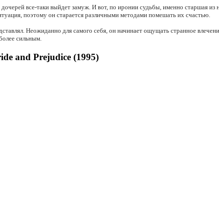
о дочерей все-таки выйдет замуж. И вот, по иронии судьбы, именно старшая и
итуация, поэтому он старается различными методами помешать их счастью.
редставлял. Неожиданно для самого себя, он начинает ощущать странное влечени
 более сильным.
de and Prejudice (1995)