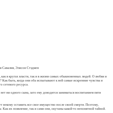
я Савалия, Элисон Стэдмен
как в кругах власти, так и в жизни самых обыкновенных людей. О любви и
? Как быть, когда они оба испытывают к ней самые искренние чувства и
о сетевого ресурса.
 нет ни одного сына, зато ему доводится заниматься воспитанием пяти
 некому оставить все свое имущество после своей смерти. Поэтому,
. Как их появление, так и сами они, окутаны какой-то непонятной тайной.